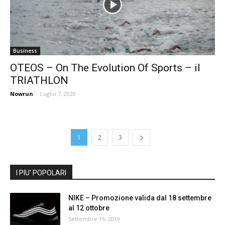
Business
OTEOS – On The Evolution Of Sports – il
TRIATHLON
Nowrun
-
Luglio 7, 2020
1
2
3
I PIU' POPOLARI
NIKE – Promozione valida dal 18 settembre
al 12 ottobre
Settembre 16, 2019