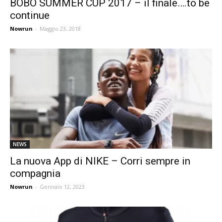
BOBO SUMMER CUP 2017 – il finale….to be
continue
Nowrun
-
Maggio 23, 2018
NEWS
La nuova App di NIKE – Corri sempre in
compagnia
Nowrun
-
Gennaio 12, 2023