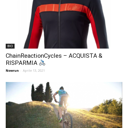
BICI
ChainReactionCycles – ACQUISTA &
RISPARMIA
Nowrun
-
Aprile 13, 2021