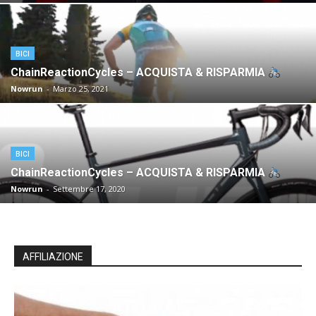
BICI
ChainReactionCycles – ACQUISTA & RISPARMIA
Nowrun
-
Marzo 25, 2021
BICI
ChainReactionCycles – ACQUISTA & RISPARMIA
Nowrun
-
Settembre 17, 2020
AFFILIAZIONE