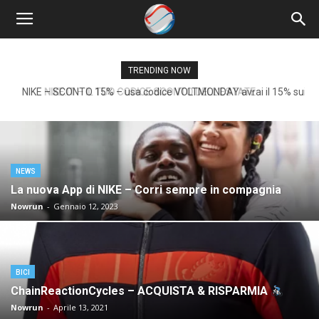
Nowrun
TRENDING NOW
NIKE – SCONTO 15% – usa codice VOLTMONDAY avrai il 15% sui
prodotti full price
NEWS
La nuova App di NIKE – Corri sempre in compagnia
Nowrun
-
Gennaio 12, 2023
BICI
ChainReactionCycles – ACQUISTA & RISPARMIA
Nowrun
-
Aprile 13, 2021