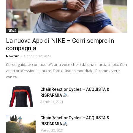
NEWS
La nuova App di NIKE – Corri sempre in
compagnia
Nowrun
-
Gennaio 12, 2023
Corse guidate con audio*: una voce che ti dà una marcia in più. Con
atleti professionisti accreditati di livello mondiale, è come avere
con te...
ChainReactionCycles – ACQUISTA &
RISPARMIA
Aprile 13, 2021
ChainReactionCycles – ACQUISTA &
RISPARMIA
Marzo 25, 2021