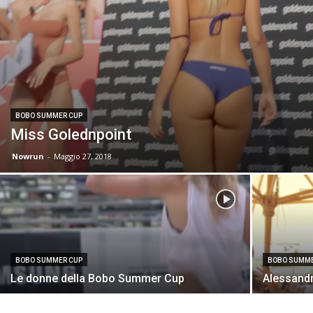
BOBO SUMMER CUP
Miss Golednpoint
Nowrun
-
Maggio 27, 2018
BOBO SUMMER CUP
BOBO SUMME
Le donne della Bobo Summer Cup
Alessand