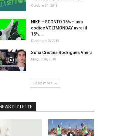
Ottobre 31, 2019
NIKE – SCONTO 15% – usa
codice VOLTMONDAY avrai il
15%...
Dicembre 2, 2019
Sofia Cristina Rodrigues Vieira
Maggio 20, 2018
Load more
NEWS PIU' LETTE