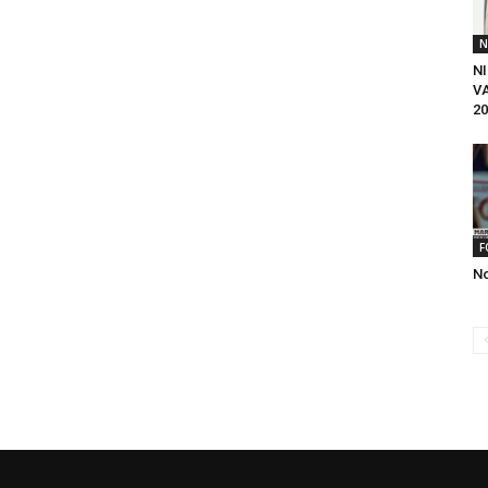
N
NI
V
20
F
No