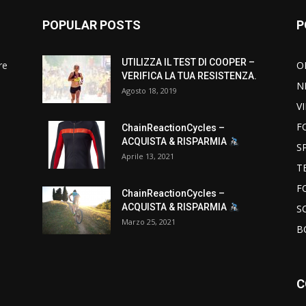
POPULAR POSTS
P
UTILIZZA IL TEST DI COOPER –
re
O
VERIFICA LA TUA RESISTENZA.
N
Agosto 18, 2019
V
F
ChainReactionCycles –
ACQUISTA & RISPARMIA
S
Aprile 13, 2021
T
F
ChainReactionCycles –
ACQUISTA & RISPARMIA
S
Marzo 25, 2021
B
C