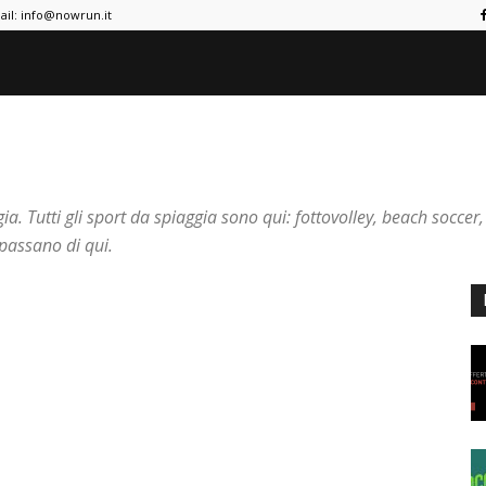
ail:
info@nowrun.it
a. Tutti gli sport da spiaggia sono qui: fottovolley, beach soccer, 
passano di qui.