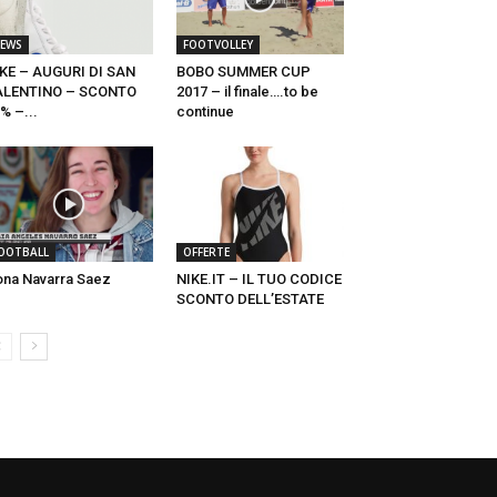
EWS
FOOTVOLLEY
KE – AUGURI DI SAN
BOBO SUMMER CUP
ALENTINO – SCONTO
2017 – il finale….to be
% –...
continue
OOTBALL
OFFERTE
na Navarra Saez
NIKE.IT – IL TUO CODICE
SCONTO DELL’ESTATE