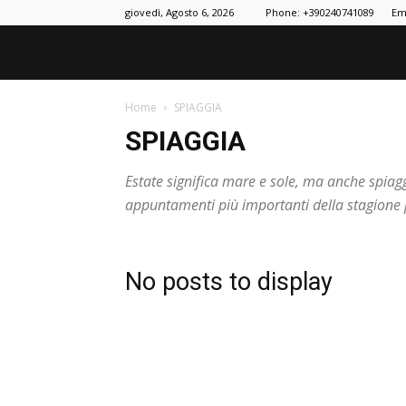
giovedì, Agosto 6, 2026
Phone: +390240741089
Em
Home
SPIAGGIA
SPIAGGIA
Estate significa mare e sole, ma anche spiaggi
appuntamenti più importanti della stagione 
No posts to display