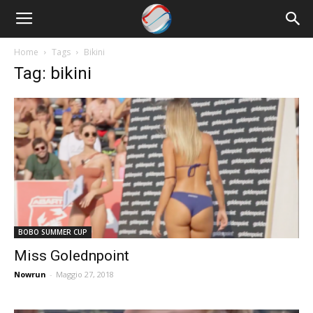
Nowrun
Home
Tags
Bikini
Tag: bikini
BOBO SUMMER CUP
Miss Golednpoint
Nowrun
-
Maggio 27, 2018