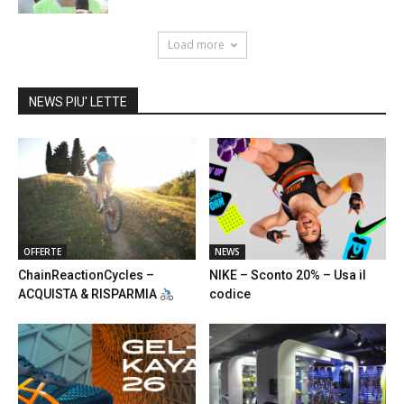
Load more
NEWS PIU' LETTE
OFFERTE
NEWS
ChainReactionCycles –
NIKE – Sconto 20% – Usa il
ACQUISTA & RISPARMIA
codice