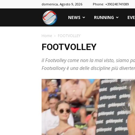
domenica, Agosto 9, 2026
Phone: +390240741089
Nowrun
NEWS
RUNNING
EVE
Home
FOOTVOLLEY
FOOTVOLLEY
il Footvolley come non la mai visto, siamo pa
Footvalloey è una delle discipline più diverte