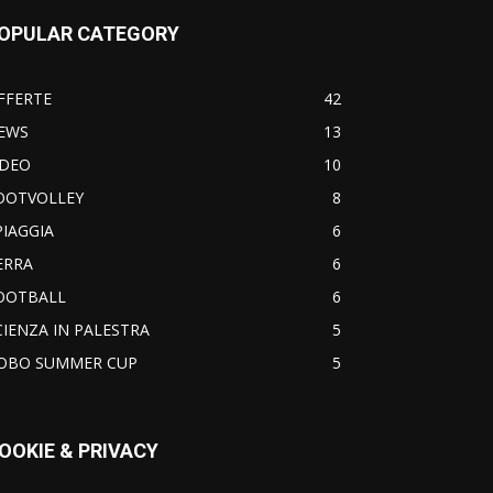
OPULAR CATEGORY
FFERTE
42
EWS
13
IDEO
10
OOTVOLLEY
8
PIAGGIA
6
ERRA
6
OOTBALL
6
CIENZA IN PALESTRA
5
OBO SUMMER CUP
5
OOKIE & PRIVACY