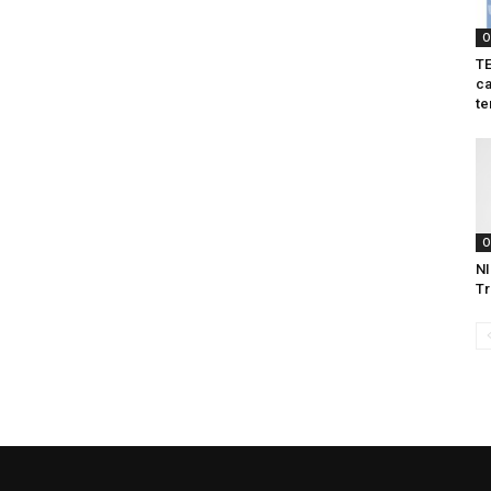
O
TE
ca
te
O
NI
Tr