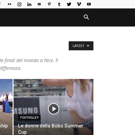
LATEST
e finali del mondo a Nice. Il
differenza.
FOOTVOLLEY
ship
Le donne della Bobo Summer
Cup