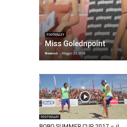
FOOTVOLLEY
Miss Golednpoint
Nowrun
-
Maggio 27, 2018
FOOTVOLLEY
BOBO SUMMER CUP 2017 – il