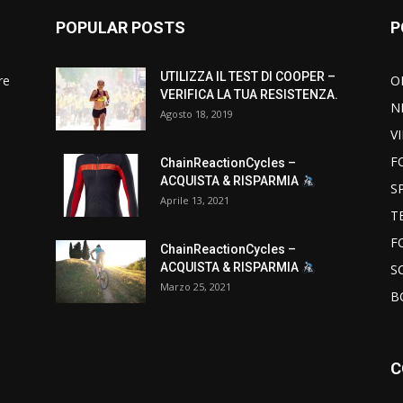
POPULAR POSTS
P
UTILIZZA IL TEST DI COOPER –
re
O
VERIFICA LA TUA RESISTENZA.
N
Agosto 18, 2019
V
F
ChainReactionCycles –
ACQUISTA & RISPARMIA
S
Aprile 13, 2021
T
F
ChainReactionCycles –
ACQUISTA & RISPARMIA
S
Marzo 25, 2021
B
C