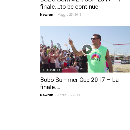
finale….to be continue
Nowrun
-
Maggio 23, 2018
FOOTVOLLEY
Bobo Summer Cup 2017 – La
finale….
Nowrun
-
Aprile 25, 2018