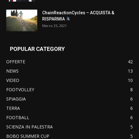
ChainReactionCycles – ACQUISTA &
RISPARMIA
Marzo 25, 2021
POPULAR CATEGORY
OFFERTE
42
NEWS
13
VIDEO
10
FOOTVOLLEY
8
SPIAGGIA
6
TERRA
6
FOOTBALL
6
SCIENZA IN PALESTRA
5
BOBO SUMMER CUP
5