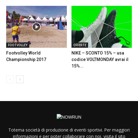
FOOTVOLLEY
OFFERTE
Footvolley World
NIKE – SCONTO 15% – usa
Championship 2017
codice VOLTMONDAY avrai il
15%...
Totema società di produzione di eventi sportivi. Per maggiori
informazioni e per poter collaborare con noi, visita il sito