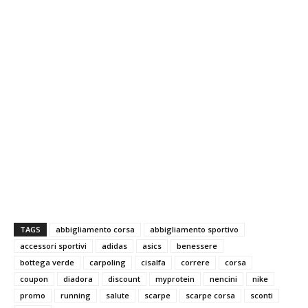
TAGS
abbigliamento corsa
abbigliamento sportivo
accessori sportivi
adidas
asics
benessere
bottega verde
carpoling
cisalfa
correre
corsa
coupon
diadora
discount
myprotein
nencini
nike
promo
running
salute
scarpe
scarpe corsa
sconti