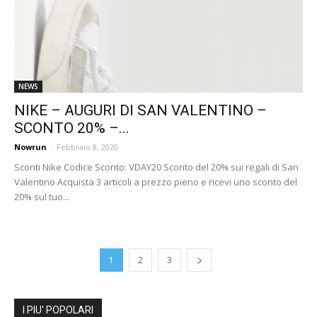
NEWS
NIKE – AUGURI DI SAN VALENTINO –
SCONTO 20% –...
Nowrun
-
Febbraio 8, 2020
Sconti Nike Codice Sconto: VDAY20 Sconto del 20% sui regali di San
Valentino Acquista 3 articoli a prezzo pieno e ricevi uno sconto del
20% sul tuo...
1
2
3
I PIU' POPOLARI