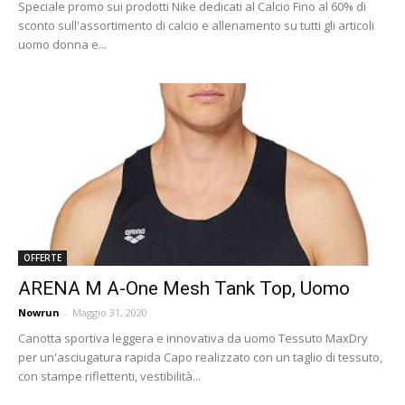
Speciale promo sui prodotti Nike dedicati al Calcio Fino al 60% di
sconto sull'assortimento di calcio e allenamento su tutti gli articoli
uomo donna e...
OFFERTE
ARENA M A-One Mesh Tank Top, Uomo
Nowrun
-
Maggio 31, 2020
Canotta sportiva leggera e innovativa da uomo Tessuto MaxDry
per un'asciugatura rapida Capo realizzato con un taglio di tessuto,
con stampe riflettenti, vestibilità...