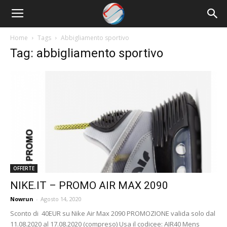
Nowrun
Home
Tags
Abbigliamento sportivo
Tag: abbigliamento sportivo
OFFERTE
NIKE.IT – PROMO AIR MAX 2090
Nowrun
-
Agosto 14, 2020
Sconto di 40EUR su Nike Air Max 2090 PROMOZIONE valida solo dal
11.08.2020 al 17.08.2020 (compreso) Usa il codicee: AIR40 Mens