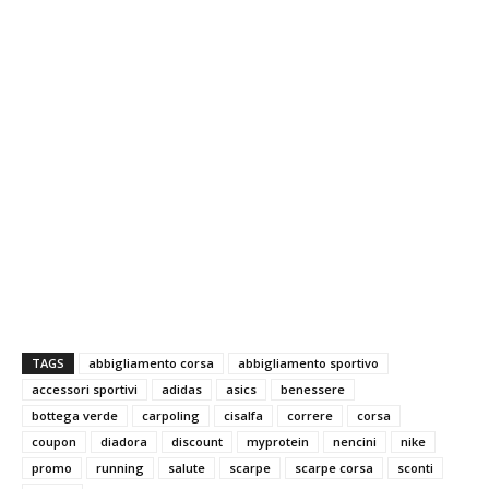
TAGS
abbigliamento corsa
abbigliamento sportivo
accessori sportivi
adidas
asics
benessere
bottega verde
carpoling
cisalfa
correre
corsa
coupon
diadora
discount
myprotein
nencini
nike
promo
running
salute
scarpe
scarpe corsa
sconti