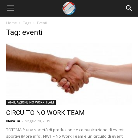
Nowrun
Home
Tags
Eventi
Tag: eventi
AFFILIAZIONE NO WORK TEAM
CIRCUITO NO WORK TEAM
Nowrun
-
Maggio 20, 2019
TOTEMA è una società di produzione e comunicazione di eventi
sportivi (More info). NWT – No Work Team è un circuito di eventi