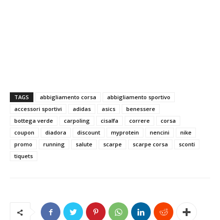
TAGS
abbigliamento corsa
abbigliamento sportivo
accessori sportivi
adidas
asics
benessere
bottega verde
carpoling
cisalfa
correre
corsa
coupon
diadora
discount
myprotein
nencini
nike
promo
running
salute
scarpe
scarpe corsa
sconti
tiquets