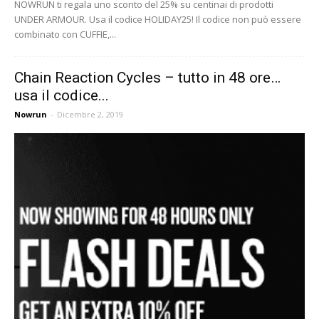
NOWRUN ti regala uno sconto del 25% su centinai di prodotti
UNDER ARMOUR. Usa il codice HOLIDAY25! Il codice non può essere
combinato con CUFFIE,...
Chain Reaction Cycles – tutto in 48 ore…
usa il codice...
Nowrun
-
Dicembre 2, 2019