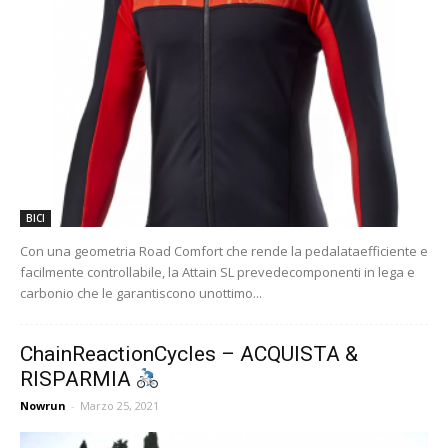
BICI
Con una geometria Road Comfort che rende la pedalataefficiente e
facilmente controllabile, la Attain SL prevedecomponenti in lega e
carbonio che le garantiscono unottimo...
ChainReactionCycles – ACQUISTA &
RISPARMIA
Nowrun
-
Marzo 25, 2021