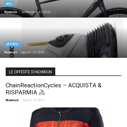
BICI
Nowrun
-
Settembre 17, 2020
OFFERTE
Nowrun
-
Agosto 14, 2020
LE OFFERTE DI NOWRUN
ChainReactionCycles – ACQUISTA &
RISPARMIA
Nowrun
-
Aprile 13, 2021