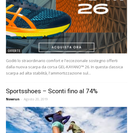
OFFERTE
Goditi lo straordinario comfort e l'eccezionale sostegno offerti
dalla nuova scarpa da corsa GEL-KAYANO™ 26. In questa classica
scarpa ad alta stabilità, l'ammortizzazione sul...
Sportsshoes – Sconti fino al 74%
Nowrun
-
Agosto 20, 2019