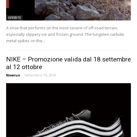
OFFERTE
A shoe that performs on the most severe of off-road terrain,
especially slippery ice and frozen ground. The tungsten carbide
metal spikes on the...
NIKE – Promozione valida dal 18 settembre
al 12 ottobre
Nowrun
-
Settembre 16, 2019