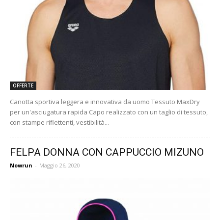
OFFERTE
Canotta sportiva leggera e innovativa da uomo Tessuto MaxDry
per un'asciugatura rapida Capo realizzato con un taglio di tessuto,
con stampe riflettenti, vestibilità...
FELPA DONNA CON CAPPUCCIO MIZUNO
Nowrun
-
Maggio 26, 2020