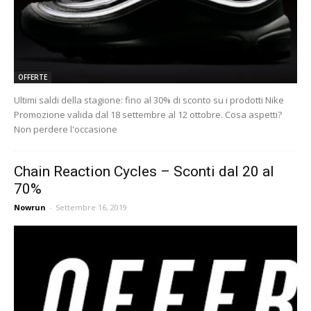
OFFERTE
Ultimi saldi della stagione: fino al 30% di sconto su i prodotti Nike
Promozione valida dal 18 settembre al 12 ottobre. Cosa aspetti?
Non perdere l'occasione
Chain Reaction Cycles – Sconti dal 20 al
70%
Nowrun
-
Settembre 16, 2019