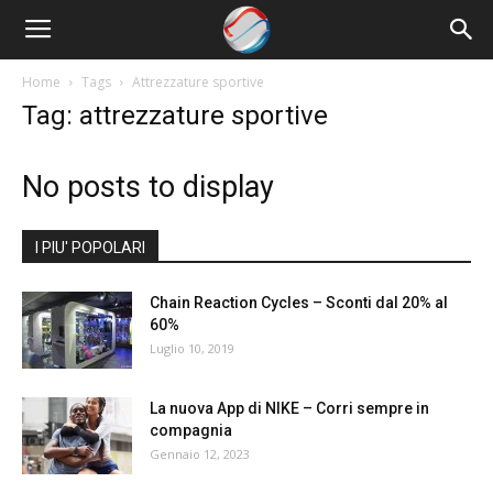
Nowrun
Home
Tags
Attrezzature sportive
Tag: attrezzature sportive
No posts to display
I PIU' POPOLARI
Chain Reaction Cycles – Sconti dal 20% al
60%
Luglio 10, 2019
La nuova App di NIKE – Corri sempre in
compagnia
Gennaio 12, 2023