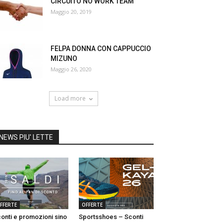
CIRCUITO NO WORK TEAM
Maggio 20, 2019
FELPA DONNA CON CAPPUCCIO
MIZUNO
Maggio 26, 2020
Load more
NEWS PIU' LETTE
FFERTE
OFFERTE
onti e promozioni sino
Sportsshoes – Sconti