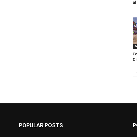
al
F
Fo
Ch
POPULAR POSTS
P