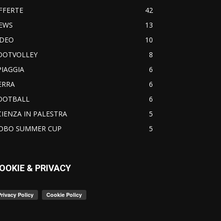
FFERTE
42
EWS
13
IDEO
10
OOTVOLLEY
8
PIAGGIA
6
ERRA
6
OOTBALL
6
CIENZA IN PALESTRA
5
OBO SUMMER CUP
5
OOKIE & PRIVACY