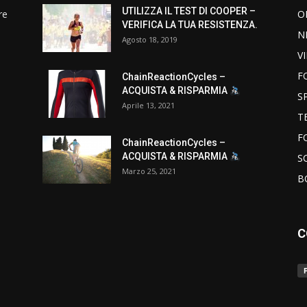
UTILIZZA IL TEST DI COOPER –
re
O
VERIFICA LA TUA RESISTENZA.
N
Agosto 18, 2019
V
F
ChainReactionCycles –
ACQUISTA & RISPARMIA
S
Aprile 13, 2021
T
F
ChainReactionCycles –
ACQUISTA & RISPARMIA
S
Marzo 25, 2021
B
C