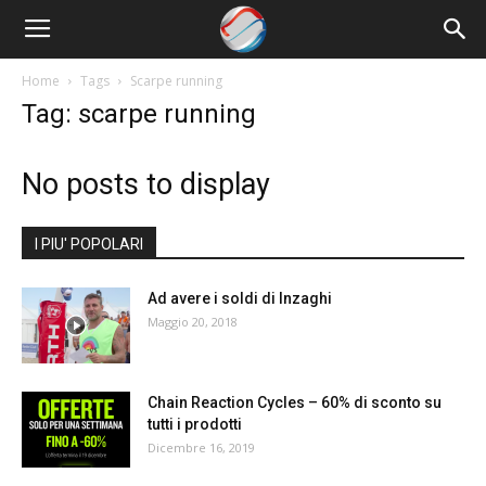
Nowrun
Home
Tags
Scarpe running
Tag: scarpe running
No posts to display
I PIU' POPOLARI
Ad avere i soldi di Inzaghi
Maggio 20, 2018
Chain Reaction Cycles – 60% di sconto su
tutti i prodotti
Dicembre 16, 2019