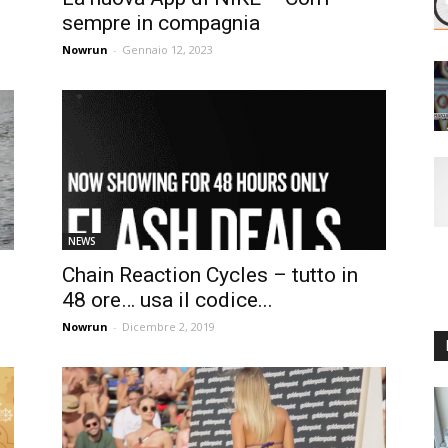
sempre in compagnia
Nowrun
-
Gennaio 12, 2023
NEWS
Chain Reaction Cycles – tutto in
48 ore… usa il codice...
Nowrun
-
Dicembre 2, 2019