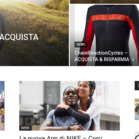
 ACQUISTA
NEWS
ChainReactionCycles –
ACQUISTA & RISPARMIA
NEWS
La nuova App di NIKE – Corri