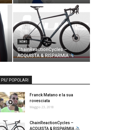
NEWS
ChainReactionCycles –
ACQUISTA & RISPARMIA
I PIU' POPOLARI
Franck Matano e la sua
rovesciata
Maggio 23, 2018
ChainReactionCycles –
ACQUISTA & RISPARMIA