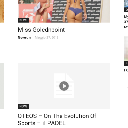
O
My
NEWS
37
M
Miss Golednpoint
Nowrun
-
Maggio 27, 2018
S
I 
NEWS
OTEOS – On The Evolution Of
Sports – il PADEL