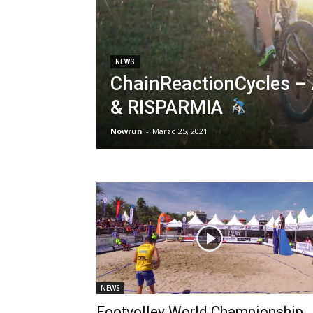
NEWS
ChainReactionCycles –
& RISPARMIA
Nowrun
-
Marzo 25, 2021
NEWS
Footvolley World Championship