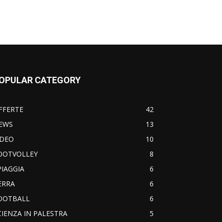
OPULAR CATEGORY
FFERTE
42
EWS
13
IDEO
10
OOTVOLLEY
8
PIAGGIA
6
ERRA
6
OOTBALL
6
CIENZA IN PALESTRA
5