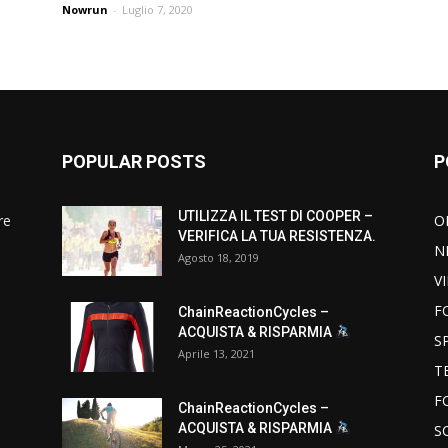
Nowrun
-
Luglio 7, 2020
POPULAR POSTS
P
UTILIZZA IL TEST DI COOPER –
re
O
VERIFICA LA TUA RESISTENZA.
N
Agosto 18, 2019
V
F
ChainReactionCycles –
ACQUISTA & RISPARMIA
S
Aprile 13, 2021
T
F
ChainReactionCycles –
ACQUISTA & RISPARMIA
S